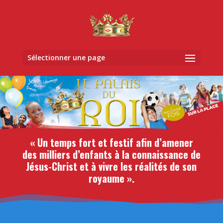
Sélectionner une page
« Un temps fort et festif afin d’amener
des milliers d’enfants à la
connaissance de
Jésus-Christ et à vivre les réalités de son
royaume ».