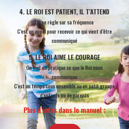
4. LE ROI EST PATIENT, IL T’ATTEND
On se règle sur sa fréquence
C’est un appel pour recevoir ce qui vient d’être
communiqué
5. LE ROI AIME LE COURAGE
On met en pratique ce que le Roi nous
communique
C’est un temps tous ensemble ou en petit groupe
d’enfants ou de parents
Plus d’infos dans le manuel :