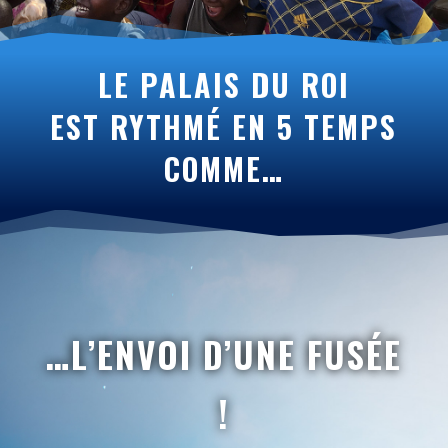
LE PALAIS DU ROI
EST
RYTHMÉ
EN 5 TEMPS
COMME…
…L’ENVOI D’UNE FUSÉE
!