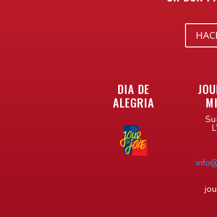
HAC
DIA DE
JOU
ALEGRIA
M
Su
L
info@
jou