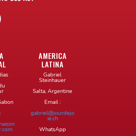
A
AMERICA
AL
LATINA
ias
Gabriel
Steinhauer
du
ur
Salta, Argentine
 Gabon
Email :
:
gabriel@jourdejo
ie.ch
maison
r.com
WhatsApp