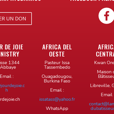
ER UN DON
R DE JOIE
AFRICA DEL
AFRIC
INISTRY
OESTE
CENTR
isse 1344
Pasteur Issa
Kwan Ond
’Abbaye
Tassembedo
Maison 
Email :
Ouagadougou,
Bâtisse
Burkina Faso
jourdejoie.c
Libreville,
h
Email :
Email 
rdejoie.ch
issatass@yahoo.fr
contact@la
WhatsApp
dubatisseu