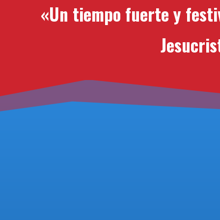
«
Un tiempo fuerte y festi
Jesucris